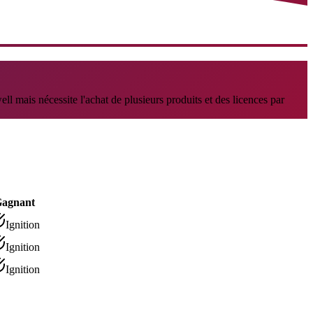
ll mais nécessite l'achat de plusieurs produits et des licences par
agnant
Ignition
Ignition
Ignition