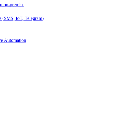
ou on-premise
e (SMS, IoT, Telegram)
ive Automation