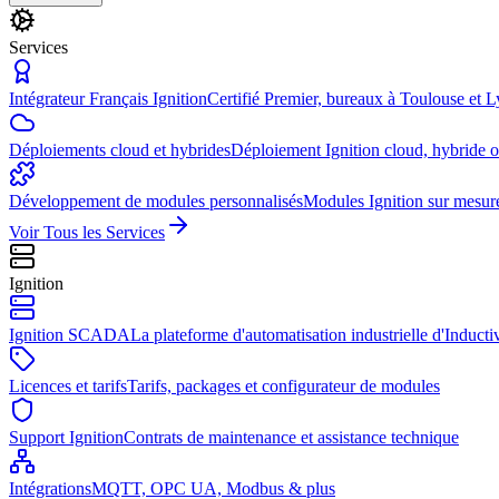
Services
Intégrateur Français Ignition
Certifié Premier, bureaux à Toulouse et 
Déploiements cloud et hybrides
Déploiement Ignition cloud, hybride 
Développement de modules personnalisés
Modules Ignition sur mesur
Voir Tous les Services
Ignition
Ignition SCADA
La plateforme d'automatisation industrielle d'Induct
Licences et tarifs
Tarifs, packages et configurateur de modules
Support Ignition
Contrats de maintenance et assistance technique
Intégrations
MQTT, OPC UA, Modbus & plus