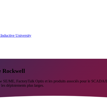
A
Inductive University
ée Rockwell
w SE/ME, FactoryTalk Optix et les produits associés pour le SCADA/I
 les déploiements plus larges.