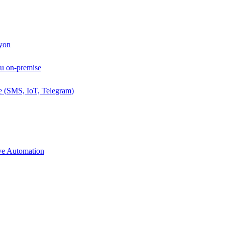
Lyon
ou on-premise
e (SMS, IoT, Telegram)
ive Automation