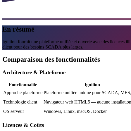
En résumé
Ignition fournit une plateforme unifiée et ouverte avec des licences il
client pour des besoins SCADA plus larges.
Comparaison des fonctionnalités
Architecture & Plateforme
Fonctionnalite
Ignition
Approche plateforme
Plateforme unifiée unique pour SCADA, MES,
Technologie client
Navigateur web HTML5 — aucune installatio
OS serveur
Windows, Linux, macOS, Docker
Licences & Coûts