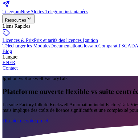
Telegram
New
Alertes Telegram instantanées
Ressources
Liens Rapides
Licences & Prix
Prix et tarifs des licences Ignition
Télécharger les Modules
Documentation
Glossaire
Comparatif SCAD
Blog
Langue
:
EN
FR
Contact
Ignition vs Rockwell FactoryTalk
Plateforme ouverte flexible vs suite centr
La suite FactoryTalk de Rockwell Automation inclut FactoryTalk Vie
mais implique des coûts de licence significatifs et une complexité pour
Discuter de votre projet