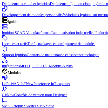
Déploiements cloud et hybrides
Déploiement Ignition cloud, hybride 
Développement de modules personnalisés
Modules Ignition sur mesur
Ignition
Ignition SCADA
La plateforme d'automatisation industrielle d'Induct
Licences et tarifs
Tarifs, packages et configurateur de modules
Support Ignition
Contrats de maintenance et assistance technique
Intégrations
MQTT, OPC UA, Modbus & plus
Modules
LoRaWAN IoT
New
Plateforme IoT capteurs
Git
New
Contrôle de version pour Designer
SMS Octopush
Alertes SMS cloud