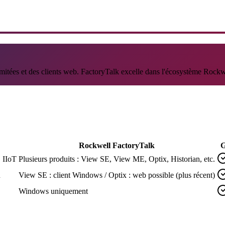
limitées et des clients web. FactoryTalk excelle dans l'écosystème Rockwe
Rockwell FactoryTalk
G
 IIoT
Plusieurs produits : View SE, View ME, Optix, Historian, etc.
n
View SE : client Windows / Optix : web possible (plus récent)
Windows uniquement