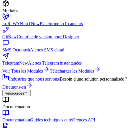
Modules
LoRaWAN IoT
New
Plateforme IoT capteurs
Git
New
Contrôle de version pour Designer
SMS Octopush
Alertes SMS cloud
Telegram
New
Alertes Telegram instantanées
Voir Tous les Modules
Télécharger les Modules
Industries que nous servons
|
Besoin d'une solution personnalisée ?
Discutons-en
Ressources
Documentation
Documentation
Guides techniques et références API