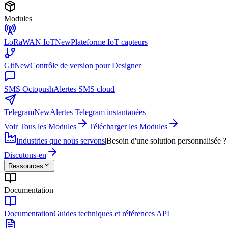
Modules
LoRaWAN IoT
New
Plateforme IoT capteurs
Git
New
Contrôle de version pour Designer
SMS Octopush
Alertes SMS cloud
Telegram
New
Alertes Telegram instantanées
Voir Tous les Modules
Télécharger les Modules
Industries que nous servons
|
Besoin d'une solution personnalisée ?
Discutons-en
Ressources
Documentation
Documentation
Guides techniques et références API