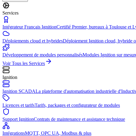
Services
Intégrateur Français Ignition
Certifié Premier, bureaux à Toulouse et 
Déploiements cloud et hybrides
Déploiement Ignition cloud, hybride 
Développement de modules personnalisés
Modules Ignition sur mesur
Voir Tous les Services
Ignition
Ignition SCADA
La plateforme d'automatisation industrielle d'Induct
Licences et tarifs
Tarifs, packages et configurateur de modules
Support Ignition
Contrats de maintenance et assistance technique
Intégrations
MQTT, OPC UA, Modbus & plus