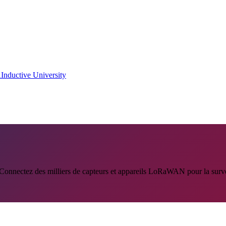
A
Inductive University
onnectez des milliers de capteurs et appareils LoRaWAN pour la surveill