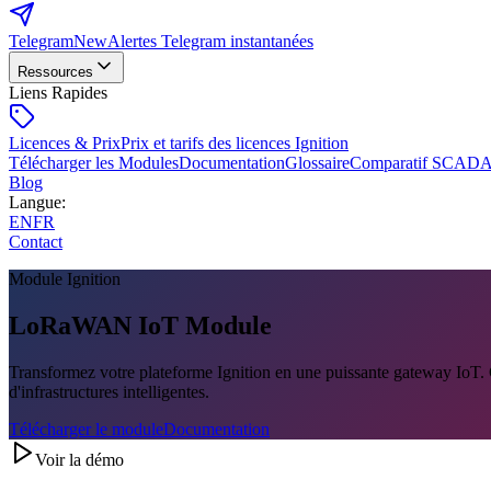
Telegram
New
Alertes Telegram instantanées
Ressources
Liens Rapides
Licences & Prix
Prix et tarifs des licences Ignition
Télécharger les Modules
Documentation
Glossaire
Comparatif SCAD
Blog
Langue
:
EN
FR
Contact
Module Ignition
LoRaWAN IoT Module
Transformez votre plateforme Ignition en une puissante gateway IoT. C
d'infrastructures intelligentes.
Télécharger le module
Documentation
Voir la démo