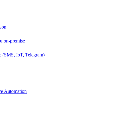
Lyon
ou on-premise
e (SMS, IoT, Telegram)
ive Automation