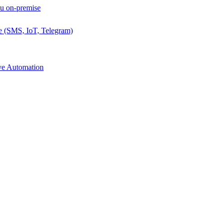
ou on-premise
e (SMS, IoT, Telegram)
ive Automation