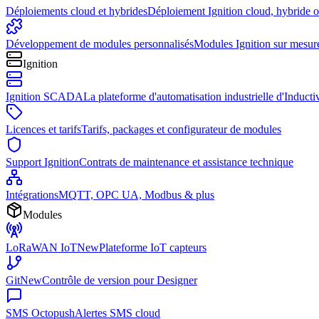
Déploiements cloud et hybrides
Déploiement Ignition cloud, hybride 
Développement de modules personnalisés
Modules Ignition sur mesur
Ignition
Ignition SCADA
La plateforme d'automatisation industrielle d'Induct
Licences et tarifs
Tarifs, packages et configurateur de modules
Support Ignition
Contrats de maintenance et assistance technique
Intégrations
MQTT, OPC UA, Modbus & plus
Modules
LoRaWAN IoT
New
Plateforme IoT capteurs
Git
New
Contrôle de version pour Designer
SMS Octopush
Alertes SMS cloud