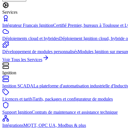
Services
Intégrateur Français Ignition
Certifié Premier, bureaux à Toulouse et 
Déploiements cloud et hybrides
Déploiement Ignition cloud, hybride 
Développement de modules personnalisés
Modules Ignition sur mesur
Voir Tous les Services
Ignition
Ignition SCADA
La plateforme d'automatisation industrielle d'Induct
Licences et tarifs
Tarifs, packages et configurateur de modules
Support Ignition
Contrats de maintenance et assistance technique
Intégrations
MQTT, OPC UA, Modbus & plus