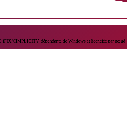
de GE iFIX/CIMPLICITY, dépendante de Windows et licenciée par nœud.