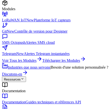
Modules
LoRaWAN IoT
New
Plateforme IoT capteurs
Git
New
Contrôle de version pour Designer
SMS Octopush
Alertes SMS cloud
Telegram
New
Alertes Telegram instantanées
Voir Tous les Modules
Télécharger les Modules
Industries que nous servons
|
Besoin d'une solution personnalisée ?
Discutons-en
Ressources
Documentation
Documentation
Guides techniques et références API