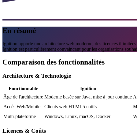
En résumé
Ignition apporte une architecture web moderne, des licences illimi
Ignition est particulièrement convaincant pour les organisations souhait
Comparaison des fonctionnalités
Architecture & Technologie
Fonctionnalite
Ignition
Âge de l'architecture
Moderne basée sur Java, mise à jour continue
A
Accès Web/Mobile
Clients web HTML5 natifs
M
Multi-plateforme
Windows, Linux, macOS, Docker
W
Licences & Coûts