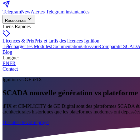
Telegram
New
Alertes Telegram instantanées
Ressources
Liens Rapides
Licences & Prix
Prix et tarifs des licences Ignition
Télécharger les Modules
Documentation
Glossaire
Comparatif SCAD
Blog
Langue
:
EN
FR
Contact
Ignition vs GE iFIX
SCADA nouvelle génération vs plateforme i
iFIX et CIMPLICITY de GE Digital sont des plateformes SCADA établies a
architecturales historiques que les plateformes modernes ont dépassées
Discuter de votre projet