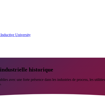
A
Inductive University
ndustrielle historique
vec une forte présence dans les industries de process, les utilities et 
.