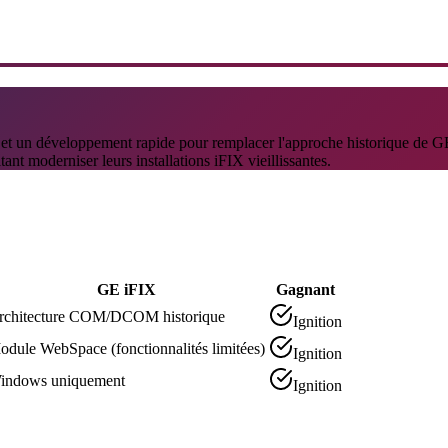
tées et un développement rapide pour remplacer l'approche historique 
ant moderniser leurs installations iFIX vieillissantes.
GE iFIX
Gagnant
rchitecture COM/DCOM historique
Ignition
odule WebSpace (fonctionnalités limitées)
Ignition
indows uniquement
Ignition