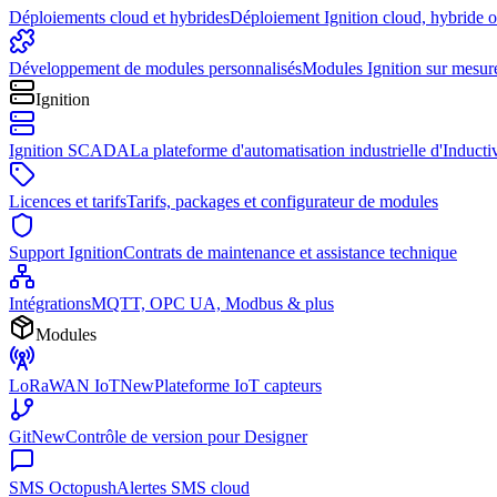
Déploiements cloud et hybrides
Déploiement Ignition cloud, hybride 
Développement de modules personnalisés
Modules Ignition sur mesur
Ignition
Ignition SCADA
La plateforme d'automatisation industrielle d'Induct
Licences et tarifs
Tarifs, packages et configurateur de modules
Support Ignition
Contrats de maintenance et assistance technique
Intégrations
MQTT, OPC UA, Modbus & plus
Modules
LoRaWAN IoT
New
Plateforme IoT capteurs
Git
New
Contrôle de version pour Designer
SMS Octopush
Alertes SMS cloud