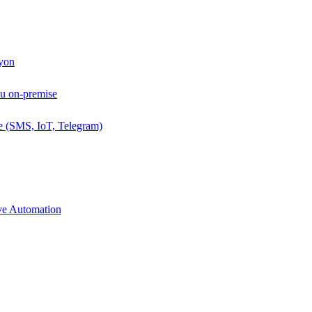
Lyon
ou on-premise
e (SMS, IoT, Telegram)
ive Automation