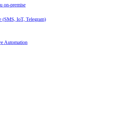
ou on-premise
e (SMS, IoT, Telegram)
ive Automation