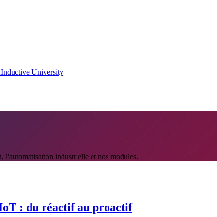
A
Inductive University
n, l'automatisation industrielle et nos modules.
IoT : du réactif au proactif