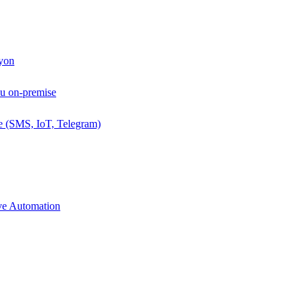
Lyon
ou on-premise
e (SMS, IoT, Telegram)
ive Automation