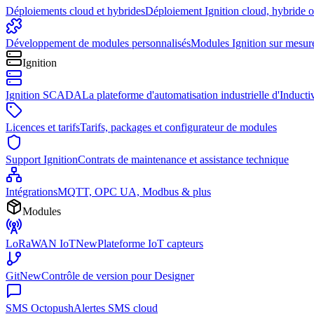
Déploiements cloud et hybrides
Déploiement Ignition cloud, hybride 
Développement de modules personnalisés
Modules Ignition sur mesur
Ignition
Ignition SCADA
La plateforme d'automatisation industrielle d'Induct
Licences et tarifs
Tarifs, packages et configurateur de modules
Support Ignition
Contrats de maintenance et assistance technique
Intégrations
MQTT, OPC UA, Modbus & plus
Modules
LoRaWAN IoT
New
Plateforme IoT capteurs
Git
New
Contrôle de version pour Designer
SMS Octopush
Alertes SMS cloud