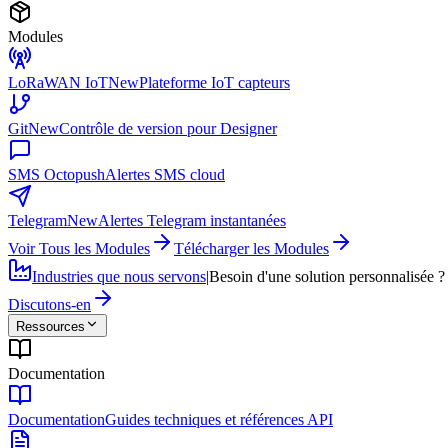
Modules
LoRaWAN IoT
New
Plateforme IoT capteurs
Git
New
Contrôle de version pour Designer
SMS Octopush
Alertes SMS cloud
Telegram
New
Alertes Telegram instantanées
Voir Tous les Modules
Télécharger les Modules
Industries que nous servons
|
Besoin d'une solution personnalisée ?
Discutons-en
Ressources
Documentation
Documentation
Guides techniques et références API