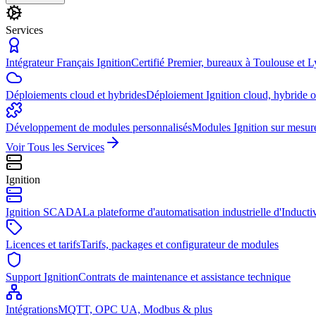
Services
Intégrateur Français Ignition
Certifié Premier, bureaux à Toulouse et 
Déploiements cloud et hybrides
Déploiement Ignition cloud, hybride 
Développement de modules personnalisés
Modules Ignition sur mesur
Voir Tous les Services
Ignition
Ignition SCADA
La plateforme d'automatisation industrielle d'Induct
Licences et tarifs
Tarifs, packages et configurateur de modules
Support Ignition
Contrats de maintenance et assistance technique
Intégrations
MQTT, OPC UA, Modbus & plus