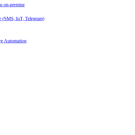
ou on-premise
e (SMS, IoT, Telegram)
ive Automation