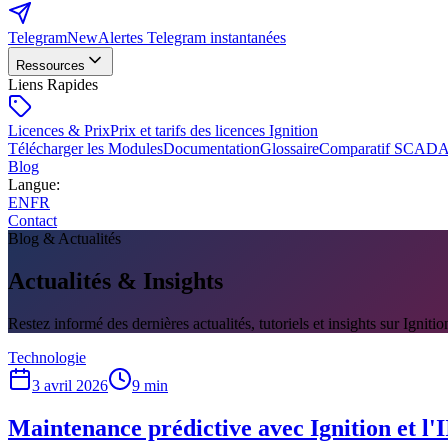
Telegram
New
Alertes Telegram instantanées
Ressources
Liens Rapides
Licences & Prix
Prix et tarifs des licences Ignition
Télécharger les Modules
Documentation
Glossaire
Comparatif SCAD
Blog
Langue
:
EN
FR
Contact
Blog & Actualités
Actualités & Insights
Restez informé des dernières actualités, tutoriels et insights sur Ignitio
Technologie
3 avril 2026
9 min
Maintenance prédictive avec Ignition et l'I