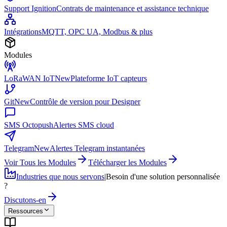
Support Ignition
Contrats de maintenance et assistance technique
Intégrations
MQTT, OPC UA, Modbus & plus
Modules
LoRaWAN IoT
New
Plateforme IoT capteurs
Git
New
Contrôle de version pour Designer
SMS Octopush
Alertes SMS cloud
Telegram
New
Alertes Telegram instantanées
Voir Tous les Modules
Télécharger les Modules
Industries que nous servons
|
Besoin d'une solution personnalisée
?
Discutons-en
Ressources