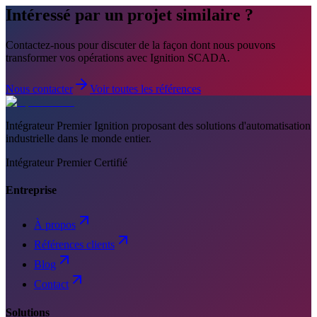
Intéressé par un projet similaire ?
Contactez-nous pour discuter de la façon dont nous pouvons
transformer vos opérations avec Ignition SCADA.
Nous contacter
Voir toutes les références
Intégrateur Premier Ignition proposant des solutions d'automatisation
industrielle dans le monde entier.
Intégrateur Premier Certifié
Entreprise
À propos
Références clients
Blog
Contact
Solutions