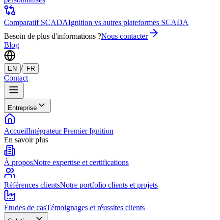
Comparatif SCADA
Ignition vs autres plateformes SCADA
Besoin de plus d'informations ?
Nous contacter
Blog
/
EN
FR
Contact
Entreprise
Accueil
Intégrateur Premier Ignition
En savoir plus
À propos
Notre expertise et certifications
Références clients
Notre portfolio clients et projets
Études de cas
Témoignages et réussites clients