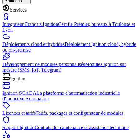
Solutions
Services
Intégrateur Français Ignition
Certifié Premier, bureaux à Toulouse et
Lyon
Déploiements cloud et hybrides
Déploiement Ignition cloud, hybride
ou on-premise
Développement de modules personnalisés
Modules Ignition sur
mesure (SMS, IoT, Telegram)
Ignition
Ignition SCADA
La plateforme d'automatisation industrielle
d'Inductive Automation
Licences et tarifs
Tarifs, packages et configurateur de modules
Support Ignition
Contrats de maintenance et assistance technique