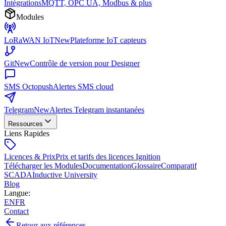
Intégrations
MQTT, OPC UA, Modbus & plus
Modules
LoRaWAN IoT
New
Plateforme IoT capteurs
Git
New
Contrôle de version pour Designer
SMS Octopush
Alertes SMS cloud
Telegram
New
Alertes Telegram instantanées
Ressources
Liens Rapides
Licences & Prix
Prix et tarifs des licences Ignition
Télécharger les Modules
Documentation
Glossaire
Comparatif
SCADA
Inductive University
Blog
Langue
:
EN
FR
Contact
Retour aux références