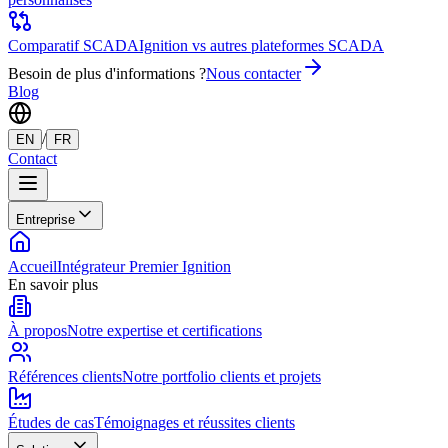
Comparatif SCADA
Ignition vs autres plateformes SCADA
Besoin de plus d'informations ?
Nous contacter
Blog
/
EN
FR
Contact
Entreprise
Accueil
Intégrateur Premier Ignition
En savoir plus
À propos
Notre expertise et certifications
Références clients
Notre portfolio clients et projets
Études de cas
Témoignages et réussites clients