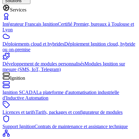
Solutions
Services
Intégrateur Français Ignition
Certifié Premier, bureaux à Toulouse et
Lyon
Déploiements cloud et hybrides
Déploiement Ignition cloud, hybride
ou on-premise
Développement de modules personnalisés
Modules Ignition sur
mesure (SMS, IoT, Telegram)
Ignition
Ignition SCADA
La plateforme d'automatisation industrielle
d'Inductive Automation
Licences et tarifs
Tarifs, packages et configurateur de modules
Support Ignition
Contrats de maintenance et assistance technique