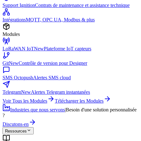
Support Ignition
Contrats de maintenance et assistance technique
Intégrations
MQTT, OPC UA, Modbus & plus
Modules
LoRaWAN IoT
New
Plateforme IoT capteurs
Git
New
Contrôle de version pour Designer
SMS Octopush
Alertes SMS cloud
Telegram
New
Alertes Telegram instantanées
Voir Tous les Modules
Télécharger les Modules
Industries que nous servons
|
Besoin d'une solution personnalisée
?
Discutons-en
Ressources