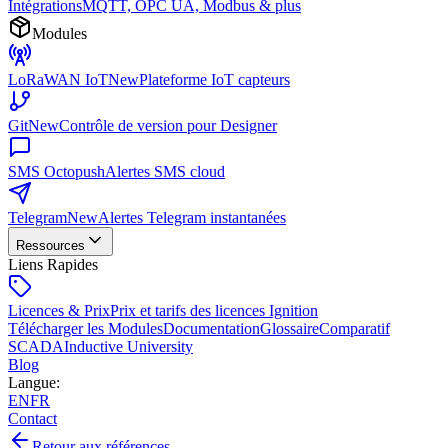
Intégrations
MQTT, OPC UA, Modbus & plus
Modules
LoRaWAN IoT
New
Plateforme IoT capteurs
Git
New
Contrôle de version pour Designer
SMS Octopush
Alertes SMS cloud
Telegram
New
Alertes Telegram instantanées
Ressources
Liens Rapides
Licences & Prix
Prix et tarifs des licences Ignition
Télécharger les Modules
Documentation
Glossaire
Comparatif
SCADA
Inductive University
Blog
Langue
:
EN
FR
Contact
Retour aux références