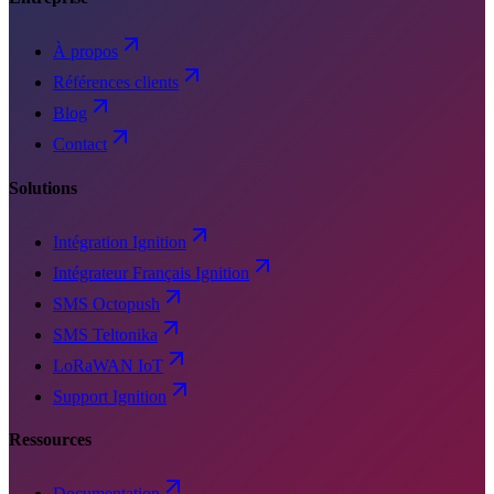
À propos
Références clients
Blog
Contact
Solutions
Intégration Ignition
Intégrateur Français Ignition
SMS Octopush
SMS Teltonika
LoRaWAN IoT
Support Ignition
Ressources
Documentation