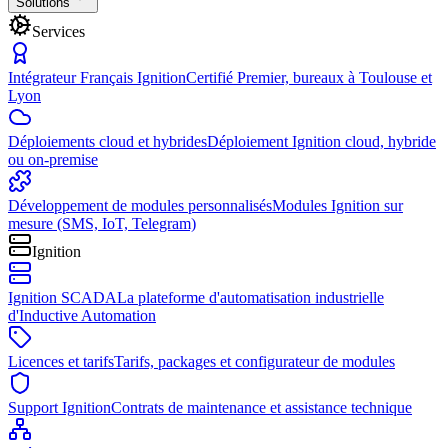
Solutions
Services
Intégrateur Français Ignition
Certifié Premier, bureaux à Toulouse et
Lyon
Déploiements cloud et hybrides
Déploiement Ignition cloud, hybride
ou on-premise
Développement de modules personnalisés
Modules Ignition sur
mesure (SMS, IoT, Telegram)
Ignition
Ignition SCADA
La plateforme d'automatisation industrielle
d'Inductive Automation
Licences et tarifs
Tarifs, packages et configurateur de modules
Support Ignition
Contrats de maintenance et assistance technique