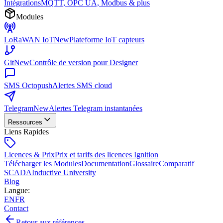
Intégrations
MQTT, OPC UA, Modbus & plus
Modules
LoRaWAN IoT
New
Plateforme IoT capteurs
Git
New
Contrôle de version pour Designer
SMS Octopush
Alertes SMS cloud
Telegram
New
Alertes Telegram instantanées
Ressources
Liens Rapides
Licences & Prix
Prix et tarifs des licences Ignition
Télécharger les Modules
Documentation
Glossaire
Comparatif
SCADA
Inductive University
Blog
Langue
:
EN
FR
Contact
Retour aux références