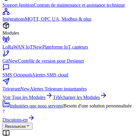
Support Ignition
Contrats de maintenance et assistance technique
Intégrations
MQTT, OPC UA, Modbus & plus
Modules
LoRaWAN IoT
New
Plateforme IoT capteurs
Git
New
Contrôle de version pour Designer
SMS Octopush
Alertes SMS cloud
Telegram
New
Alertes Telegram instantanées
Voir Tous les Modules
Télécharger les Modules
Industries que nous servons
|
Besoin d'une solution personnalisée
?
Discutons-en
Ressources