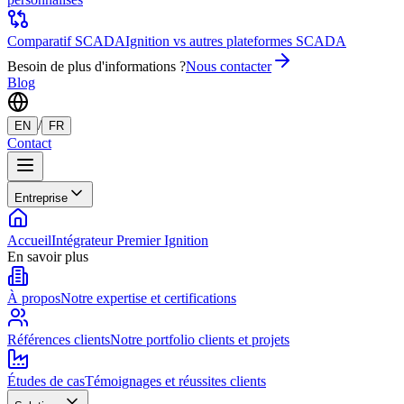
Comparatif SCADA
Ignition vs autres plateformes SCADA
Besoin de plus d'informations ?
Nous contacter
Blog
/
EN
FR
Contact
Entreprise
Accueil
Intégrateur Premier Ignition
En savoir plus
À propos
Notre expertise et certifications
Références clients
Notre portfolio clients et projets
Études de cas
Témoignages et réussites clients