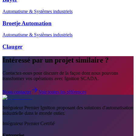
Automatisme & Systèmes industriels
Broetje Automation
Automatisme & Systèmes industriels
Clauger
Intéressé par un projet similaire ?
Contactez-nous pour discuter de la façon dont nous pouvons
transformer vos opérations avec Ignition SCADA.
Nous contacter
Voir toutes les références
Intégrateur Premier Ignition proposant des solutions d'automatisation
industrielle dans le monde entier.
Intégrateur Premier Certifié
Entreprise