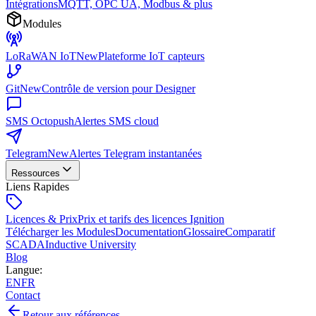
Intégrations
MQTT, OPC UA, Modbus & plus
Modules
LoRaWAN IoT
New
Plateforme IoT capteurs
Git
New
Contrôle de version pour Designer
SMS Octopush
Alertes SMS cloud
Telegram
New
Alertes Telegram instantanées
Ressources
Liens Rapides
Licences & Prix
Prix et tarifs des licences Ignition
Télécharger les Modules
Documentation
Glossaire
Comparatif
SCADA
Inductive University
Blog
Langue
:
EN
FR
Contact
Retour aux références