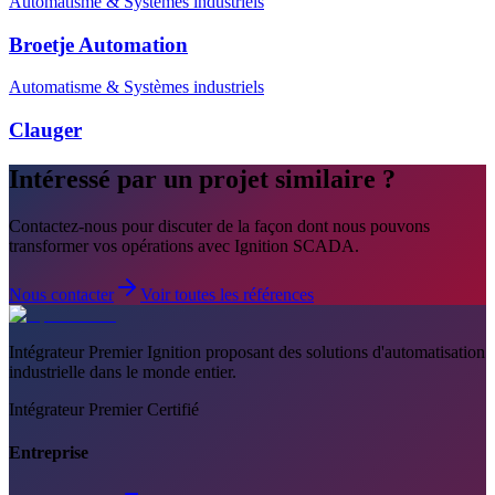
Automatisme & Systèmes industriels
Broetje Automation
Automatisme & Systèmes industriels
Clauger
Intéressé par un projet similaire ?
Contactez-nous pour discuter de la façon dont nous pouvons
transformer vos opérations avec Ignition SCADA.
Nous contacter
Voir toutes les références
Intégrateur Premier Ignition proposant des solutions d'automatisation
industrielle dans le monde entier.
Intégrateur Premier Certifié
Entreprise